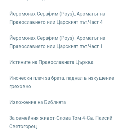
Йеромонах Серафим (Роуз)_Ароматът на
Православието или Царският път.Част 4
Йеромонах Серафим (Роуз)_Ароматът на
Православието или Царският път.Част 1
Истините на Православната Църква
Иночески плач за брата
, паднал в изкушение
греховно
Изложение на Библията
За семейния живот-Слова Том 4-Св. Паисий
Светогорец