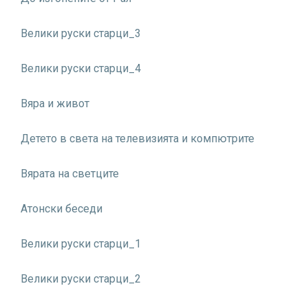
Велики руски старци_3
Велики руски старци_4
Вяра и живот
Детето в света на телевизията и компютрите
Вярата на светците
Атонски беседи
Велики руски старци_1
Велики руски старци_2