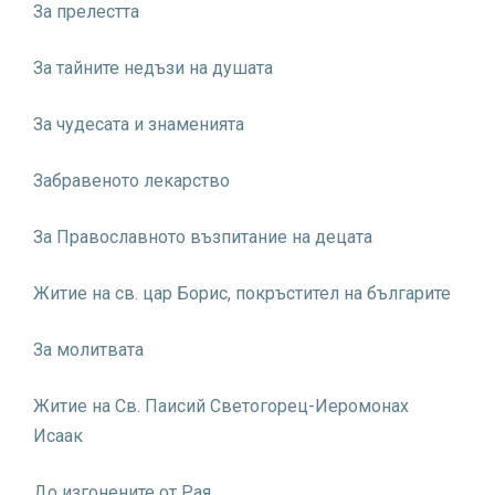
За прелестта
За тайните недъзи на душата
За чудесата и знаменията
Забравеното лекарство
За Православното възпитание на децата
Житие на св. цар Борис, покръстител на българите
За молитвата
Житие на Св. Паисий Светогорец-Иеромонах
Исаак
До изгонените от Рая