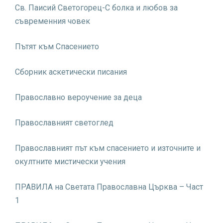
Св. Паисий Светогорец-С болка и любов за
съвременния човек
Пътят към Спасението
Сборник аскетически писания
Православно вероучение за деца
Православният светоглед
Православният път към спасението и източните и
окултните мистически учения
ПРАВИЛА на Светата Православна Църква – Част
1