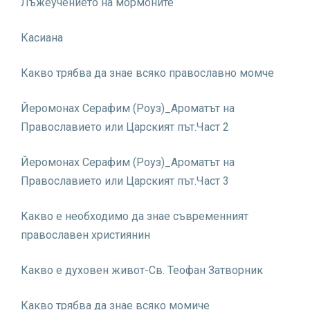
Лъжеучението на мормоните
Касиана
Какво трябва да знае всяко православно момче
Йеромонах Серафим (Роуз)_Ароматът на
Православието или Царският път.Част 2
Йеромонах Серафим (Роуз)_Ароматът на
Православието или Царският път.Част 3
Какво е необходимо да знае съвременният
православен християнин
Какво е духовен живот-Св. Теофан Затворник
Какво трябва да знае всяко момиче