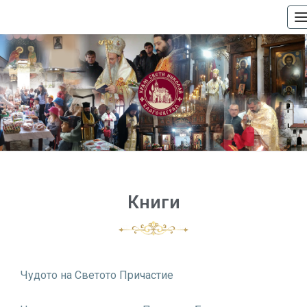
n
Книги
Чудото на Светото Причастие