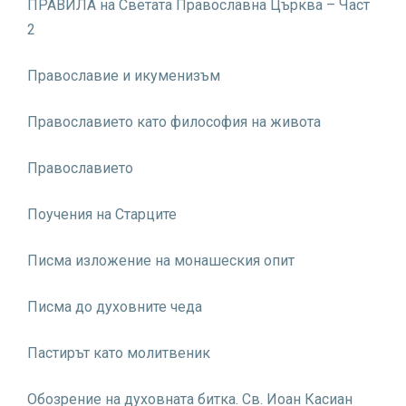
ПРАВИЛА на Светата Православна Църква – Част
2
Православие и икуменизъм
Православието като философия на живота
Православието
Поучения на Старците
Писма изложение на монашеския опит
Писма до духовните чеда
Пастирът като молитвеник
Обозрение на духовната битка. Св. Иоан Касиан